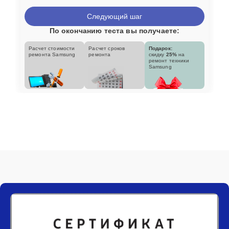
Следующий шаг
По окончанию теста вы получаете:
Расчет стоимости
Расчет сроков
Подарок:
ремонта Samsung
ремонта
скидку
25%
на
ремонт техники
Samsung