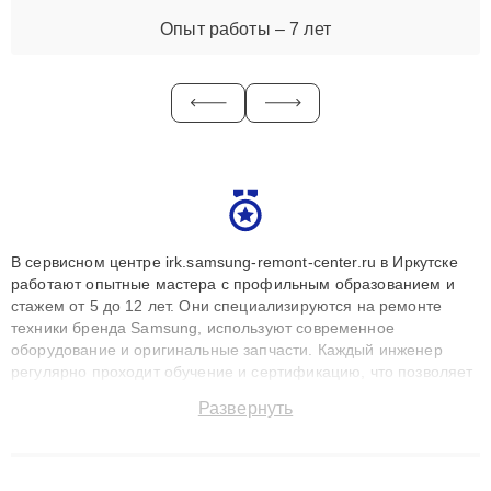
Опыт работы – 7 лет
В сервисном центре irk.samsung-remont-center.ru в Иркутске
работают опытные мастера с профильным образованием и
стажем от 5 до 12 лет. Они специализируются на ремонте
техники бренда Samsung, используют современное
оборудование и оригинальные запчасти. Каждый инженер
регулярно проходит обучение и сертификацию, что позволяет
быстро и точноdiagnostikировать поломки и восстанавливать
Развернуть
технику с сохранением гарантии до 3 лет. Наши мастера
решают сложные случаи: от замены матриц и материнских
плат до ремонта после залития и восстановления данных.
Благодаря высокой квалификации и ответственному подходу