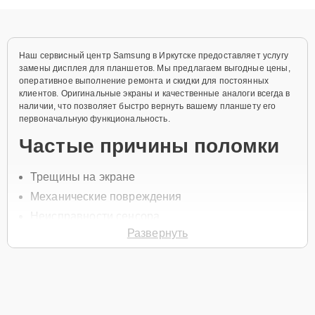
объяснения по результатам диагностики.
Наш сервисный центр Samsung в Иркутске предоставляет услугу
замены дисплея для планшетов. Мы предлагаем выгодные цены,
оперативное выполнение ремонта и скидки для постоянных
клиентов. Оригинальные экраны и качественные аналоги всегда в
наличии, что позволяет быстро вернуть вашему планшету его
первоначальную функциональность.
Частые причины поломки
Трещины на экране
Механические повреждения
Неисправности сенсора
Развернуть
Проблемы с подсветкой
Попадание влаги
Для замены дисплея свяжитесь с нами по телефону +7 (395) 278-
54-12 или оставьте
Заявку на сайте
. Наш специалист свяжется с
вами в течение минуты для уточнения всех вопросов и записи на