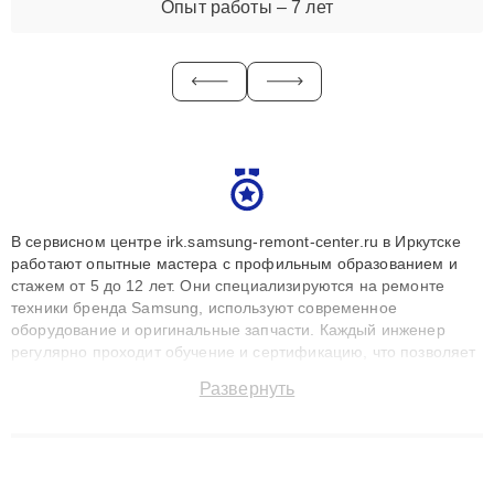
Опыт работы – 7 лет
В сервисном центре irk.samsung-remont-center.ru в Иркутске
работают опытные мастера с профильным образованием и
стажем от 5 до 12 лет. Они специализируются на ремонте
техники бренда Samsung, используют современное
оборудование и оригинальные запчасти. Каждый инженер
регулярно проходит обучение и сертификацию, что позволяет
быстро и точноdiagnostikировать поломки и восстанавливать
Развернуть
технику с сохранением гарантии до 3 лет. Наши мастера
решают сложные случаи: от замены матриц и материнских
плат до ремонта после залития и восстановления данных.
Благодаря высокой квалификации и ответственному подходу
клиенты получают быстрый, качественный ремонт и понятные