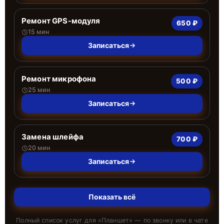
Ремонт GPS-модуля
650 ₽
15 мин
Записаться
Ремонт микрофона
500 ₽
25 мин
Записаться
Замена шлейфа
700 ₽
20 мин
Записаться
Показать всё
Полный список услуг для «
Планшет
» — по звонку или в чате