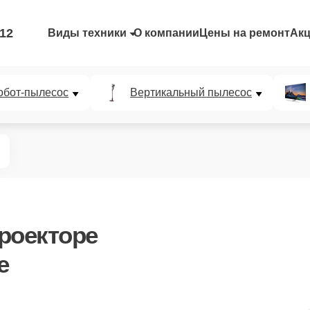
-12
Виды техники
О компании
Цены на ремонт
Ак
обот-пылесос
Вертикальный пылесос
роекторе
е