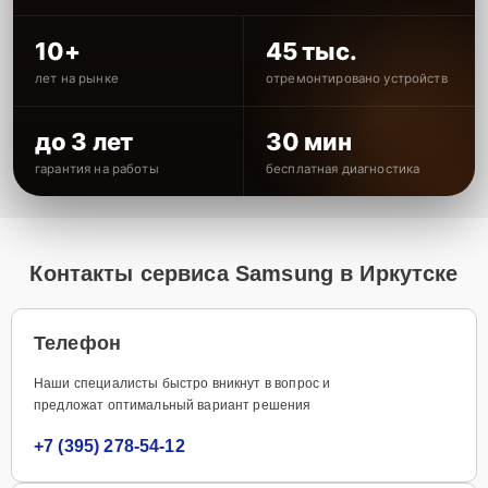
10+
45 тыс.
лет на рынке
отремонтировано устройств
до 3 лет
30 мин
гарантия на работы
бесплатная диагностика
Контакты сервиса Samsung в Иркутске
Телефон
Наши специалисты быстро вникнут в вопрос и
предложат оптимальный вариант решения
+7 (395) 278-54-12