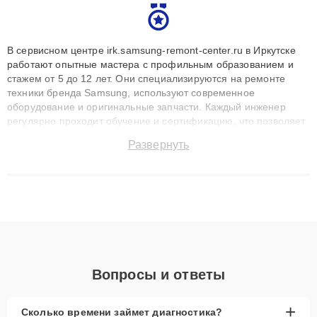
В сервисном центре irk.samsung-remont-center.ru в Иркутске
работают опытные мастера с профильным образованием и
стажем от 5 до 12 лет. Они специализируются на ремонте
техники бренда Samsung, используют современное
оборудование и оригинальные запчасти. Каждый инженер
регулярно проходит обучение и сертификацию, что позволяет
быстро и точноdiagnostikировать поломки и восстанавливать
Развернуть
технику с сохранением гарантии до 3 лет. Наши мастера
решают сложные случаи: от замены матриц и материнских
плат до ремонта после залития и восстановления данных.
Благодаря высокой квалификации и ответственному подходу
клиенты получают быстрый, качественный ремонт и понятные
объяснения по результатам диагностики.
Вопросы и ответы
+
Сколько времени займет диагностика?