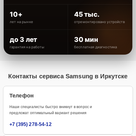
10+
45 тыс.
лет на рынке
отремонтировано устройств
до 3 лет
30 мин
гарантия на работы
бесплатная диагностика
Контакты сервиса Samsung в Иркутске
Телефон
Наши специалисты быстро вникнут в вопрос и
предложат оптимальный вариант решения
+7 (395) 278-54-12