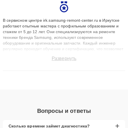
В сервисном центре irk.samsung-remont-center.ru в Иркутске
работают опытные мастера с профильным образованием и
стажем от 5 до 12 лет. Они специализируются на ремонте
техники бренда Samsung, используют современное
оборудование и оригинальные запчасти. Каждый инженер
регулярно проходит обучение и сертификацию, что позволяет
быстро и точноdiagnostikировать поломки и восстанавливать
Развернуть
технику с сохранением гарантии до 3 лет. Наши мастера
решают сложные случаи: от замены матриц и материнских
плат до ремонта после залития и восстановления данных.
Благодаря высокой квалификации и ответственному подходу
клиенты получают быстрый, качественный ремонт и понятные
объяснения по результатам диагностики.
Вопросы и ответы
+
Сколько времени займет диагностика?