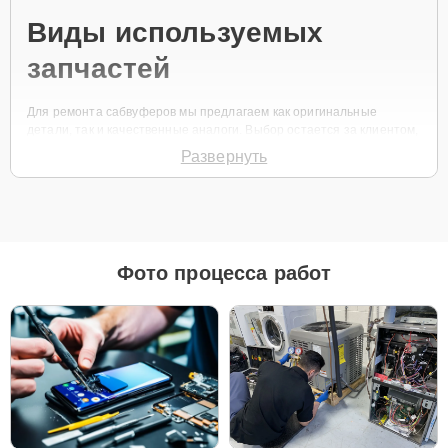
Виды используемых
запчастей
Для ремонта сабвуферов мы предлагаем как оригинальные
детали, так и качественные аналоги. Выбор остается за клиентом,
исходя из его предпочтений и потребностей.
Развернуть
Рекомендации по выбору запчастей:
Оригинальные детали предпочтительны, если
планируется длительное использование
устройства.
Фото процесса работ
Аналоги могут быть хорошим решением, если
нужен более бюджетный ремонт или устройство
планируется заменить в ближайшее время.
Все используемые запчасти соответствуют высоким стандартам
качества и обеспечивают надежную работу техники после
ремонта.
Модели сабвуферов