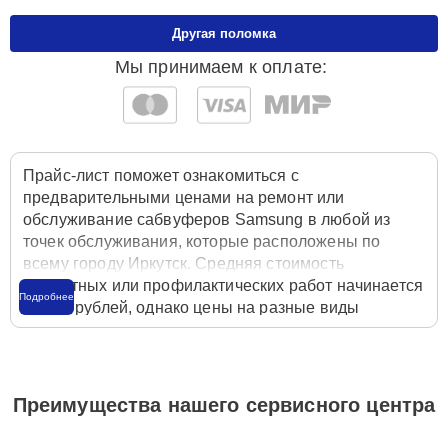
Другая поломка
Мы принимаем к оплате:
Прайс-лист поможет ознакомиться с
предварительными ценами на ремонт или
обслуживание сабвуферов Samsung в любой из
точек обслуживания, которые расположены по
всему городу Иркутск. Средняя стоимость
ремонтных или профилактических работ начинается
Подробнее
от 380 рублей, однако цены на разные виды
комплектующих могут различаться. Полную
стоимость работ с учётом запчастей или расходных
материалов необходимо уточнять со специалистом
службы заботы о клиентах. Для расчета итоговой
Преимущества нашего сервисного центра
стоимости ремонта сабвуфера достаточно
позвонить по телефону горячей линии
+7 (395) 278-