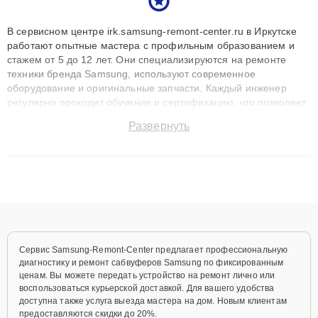
В сервисном центре irk.samsung-remont-center.ru в Иркутске
работают опытные мастера с профильным образованием и
стажем от 5 до 12 лет. Они специализируются на ремонте
техники бренда Samsung, используют современное
оборудование и оригинальные запчасти. Каждый инженер
регулярно проходит обучение и сертификацию, что позволяет
быстро и точноdiagnostikировать поломки и восстанавливать
Развернуть
технику с сохранением гарантии до 3 лет. Наши мастера
решают сложные случаи: от замены матриц и материнских
плат до ремонта после залития и восстановления данных.
Благодаря высокой квалификации и ответственному подходу
клиенты получают быстрый, качественный ремонт и понятные
объяснения по результатам диагностики.
Сервис Samsung-Remont-Center предлагает профессиональную
диагностику и ремонт сабвуферов Samsung по фиксированным
ценам. Вы можете передать устройство на ремонт лично или
воспользоваться курьерской доставкой. Для вашего удобства
доступна также услуга выезда мастера на дом. Новым клиентам
предоставляются скидки до 20%.