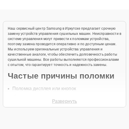
клиенты получают быстрый, качественный ремонт и понятные
объяснения по результатам диагностики.
Наш сервисный центр Samsung в Иркутске предлагает срочную
замену устройств управления сушильных машин. Неисправности в
системе управления могут привести к поломкам устройства,
поэтому замена проводится оперативно и по доступным ценам.
Мы используем оригинальные устройства управления и
качественные аналоги, чтобы обеспечить долговечность работы
сушильной машины. Все работы выполняются профессионалами
с опытом, что гарантирует точность и надежность замены.
Частые причины поломки
Поломка дисплея или кнопок
Износ электронных компонентов
Развернуть
Неправильная эксплуатация
Повреждение шлейфов или разъемов
Перепады напряжения