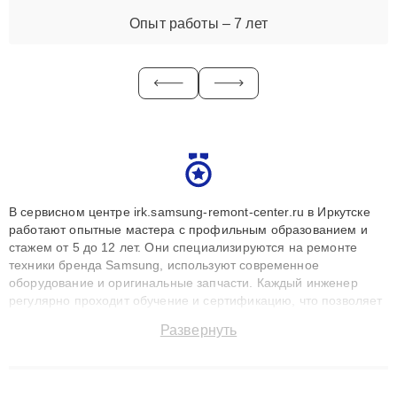
Опыт работы – 7 лет
В сервисном центре irk.samsung-remont-center.ru в Иркутске
работают опытные мастера с профильным образованием и
стажем от 5 до 12 лет. Они специализируются на ремонте
техники бренда Samsung, используют современное
оборудование и оригинальные запчасти. Каждый инженер
регулярно проходит обучение и сертификацию, что позволяет
быстро и точноdiagnostikировать поломки и восстанавливать
Развернуть
технику с сохранением гарантии до 3 лет. Наши мастера
решают сложные случаи: от замены матриц и материнских
плат до ремонта после залития и восстановления данных.
Благодаря высокой квалификации и ответственному подходу