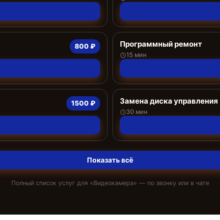
Программный ремонт
800 ₽
15 мин
Замена диска управления
1500 ₽
30 мин
Показать всё
Полный список услуг для «
Видеокамера
» — по звонку или в чате