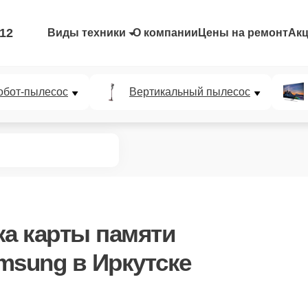
-12
Виды техники
О компании
Цены на ремонт
Ак
обот-пылесос
Вертикальный пылесос
ка карты памяти
msung в Иркутске