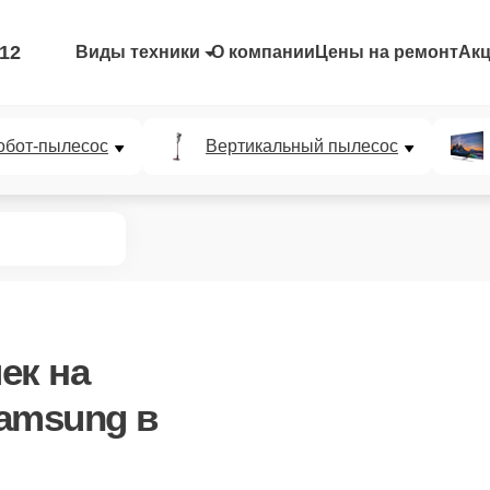
-12
Виды техники
О компании
Цены на ремонт
Ак
обот-пылесос
Вертикальный пылесос
ек
на
amsung в