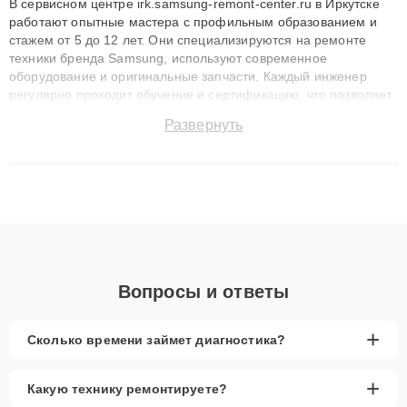
В сервисном центре irk.samsung-remont-center.ru в Иркутске
работают опытные мастера с профильным образованием и
стажем от 5 до 12 лет. Они специализируются на ремонте
техники бренда Samsung, используют современное
оборудование и оригинальные запчасти. Каждый инженер
регулярно проходит обучение и сертификацию, что позволяет
быстро и точноdiagnostikировать поломки и восстанавливать
Развернуть
технику с сохранением гарантии до 3 лет. Наши мастера
решают сложные случаи: от замены матриц и материнских
плат до ремонта после залития и восстановления данных.
Благодаря высокой квалификации и ответственному подходу
клиенты получают быстрый, качественный ремонт и понятные
объяснения по результатам диагностики.
Вопросы и ответы
+
Сколько времени займет диагностика?
+
Какую технику ремонтируете?