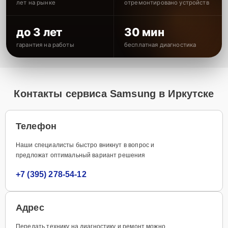
лет на рынке
отремонтировано устройств
до 3 лет
30 мин
гарантия на работы
бесплатная диагностика
Контакты сервиса Samsung в Иркутске
Телефон
Наши специалисты быстро вникнут в вопрос и
предложат оптимальный вариант решения
+7 (395) 278-54-12
Адрес
Передать технику на диагностику и ремонт можно