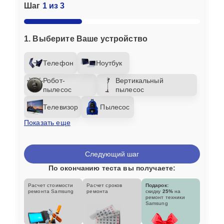
Шаг
1 из 3
1. Выберите Ваше устройство
Телефон
Ноутбук
Робот-
Вертикальный
пылесос
пылесос
Телевизор
Пылесос
Показать еще
Следующий шаг
По окончанию теста вы получаете:
Расчет стоимости
Расчет сроков
Подарок:
ремонта Samsung
ремонта
скидку
25%
на
ремонт техники
Samsung