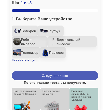
Шаг
1 из 3
1. Выберите Ваше устройство
Телефон
Ноутбук
Робот-
Вертикальный
пылесос
пылесос
Телевизор
Пылесос
Показать еще
Следующий шаг
По окончанию теста вы получаете:
Расчет стоимости
Расчет сроков
Подарок:
ремонта Samsung
ремонта
скидку
25%
на
ремонт техники
Samsung