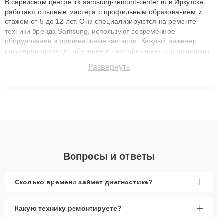
В сервисном центре irk.samsung-remont-center.ru в Иркутске
работают опытные мастера с профильным образованием и
стажем от 5 до 12 лет. Они специализируются на ремонте
техники бренда Samsung, используют современное
оборудование и оригинальные запчасти. Каждый инженер
регулярно проходит обучение и сертификацию, что позволяет
быстро и точноdiagnostikировать поломки и восстанавливать
Развернуть
технику с сохранением гарантии до 3 лет. Наши мастера
решают сложные случаи: от замены матриц и материнских
плат до ремонта после залития и восстановления данных.
Благодаря высокой квалификации и ответственному подходу
клиенты получают быстрый, качественный ремонт и понятные
объяснения по результатам диагностики.
Вопросы и ответы
+
Сколько времени займет диагностика?
+
Какую технику ремонтируете?