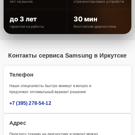
лет на рынке
отремонтировано устройств
до 3 лет
30 мин
гарантия на работы
бесплатная диагностика
Контакты сервиса Samsung в Иркутске
Телефон
Наши специалисты быстро вникнут в вопрос и
предложат оптимальный вариант решения
+7 (395) 278-54-12
Адрес
Передать технику на диагностику и ремонт можно